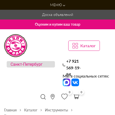
МЕНЮ
Доска объявлений
Оценим и купим ваш товар
Каталог
+7 921
569-19-
84
Мы в социальных сетях:
0
0
Главная
Каталог
Инструменты