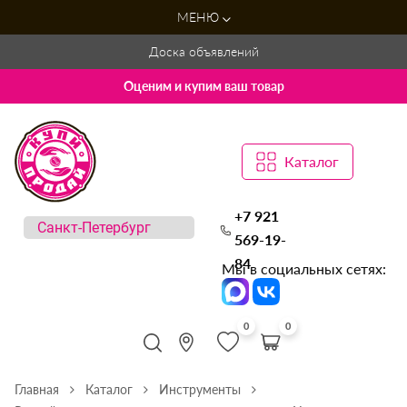
МЕНЮ
Доска объявлений
Оценим и купим ваш товар
Каталог
+7 921
569-19-
84
Мы в социальных сетях:
0
0
Главная
Каталог
Инструменты