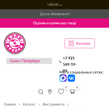
МЕНЮ
Доска объявлений
Оценим и купим ваш товар
Каталог
+7 921
569-19-
84
Мы в социальных сетях:
0
0
Главная
Каталог
Инструменты