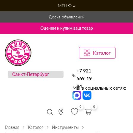
МЕНЮ
Доска объявлений
Оценим и купим ваш товар
Каталог
+7 921
569-19-
84
Мы в социальных сетях:
0
0
Главная
Каталог
Инструменты