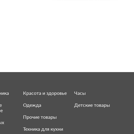
ника
Красота и здоровье
Часы
е
Одежда
Детские товары
ие
Прочие товары
ых
Техника для кухни