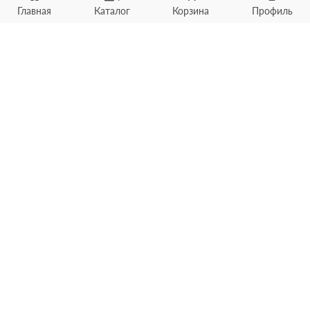
Главная
Каталог
Корзина
Профиль
Хотите продать товар?
Оцените товар по фото
онлайн в течение 10 минут
Загрузить фото