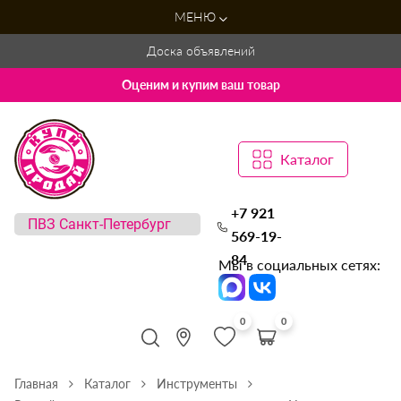
МЕНЮ
Доска объявлений
Оценим и купим ваш товар
Каталог
+7 921
569-19-
84
Мы в социальных сетях:
0
0
Главная
Каталог
Инструменты