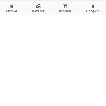
Главная
Каталог
Корзина
Профиль
Хотите продать товар?
Оцените товар по фото
онлайн в течение 10 минут
Загрузить фото