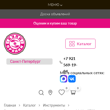
МЕНЮ
Доска объявлений
Оценим и купим ваш товар
Каталог
+7 921
569-19-
84
Мы в социальных сетях:
0
0
Главная
Каталог
Инструменты