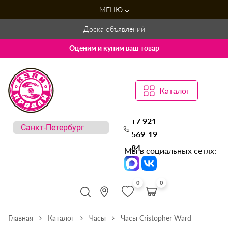
МЕНЮ
Доска объявлений
Оценим и купим ваш товар
Каталог
+7 921
569-19-
84
Мы в социальных сетях:
0
0
Главная
Каталог
Часы
Часы Cristopher Ward