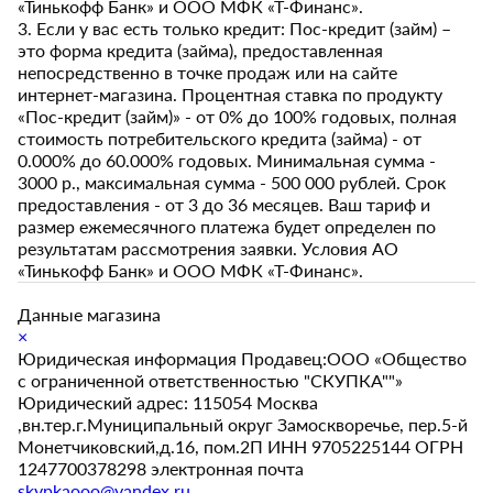
«Тинькофф Банк» и ООО МФК «Т-Финанс».
3. Если у вас есть только кредит: Пос-кредит (займ) –
это форма кредита (займа), предоставленная
непосредственно в точке продаж или на сайте
интернет-магазина. Процентная ставка по продукту
«Пос-кредит (займ)» - от 0% до 100% годовых, полная
стоимость потребительского кредита (займа) - от
0.000% до 60.000% годовых. Минимальная сумма -
3000 р., максимальная сумма - 500 000 рублей. Срок
предоставления - от 3 до 36 месяцев. Ваш тариф и
размер ежемесячного платежа будет определен по
результатам рассмотрения заявки. Условия АО
«Тинькофф Банк» и ООО МФК «Т-Финанс».
Данные магазина
×
Юридическая информация Продавец:ООО «Общество
с ограниченной ответственностью "СКУПКА""»
Юридический адрес: 115054 Москва
,вн.тер.г.Муниципальный округ Замоскворечье, пер.5-й
Монетчиковский,д.16, пом.2П ИНН 9705225144 ОГРН
1247700378298 электронная почта
skypkaooo@yandex.ru