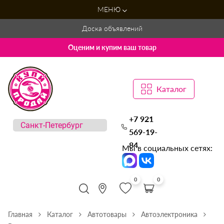
МЕНЮ
Доска объявлений
Оценим и купим ваш товар
Каталог
+7 921
569-19-
84
Мы в социальных сетях:
0
0
Главная
Каталог
Автотовары
Автоэлектроника