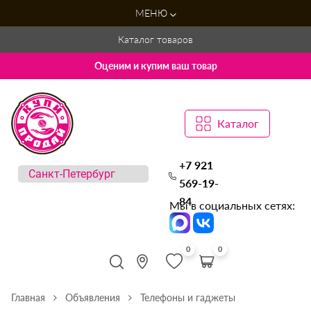
МЕНЮ
Каталог товаров
Оценим и купим ваш товар
Каталог
+7 921
569-19-
84
Мы в социальных сетях:
0
0
Главная
Объявления
Телефоны и гаджеты