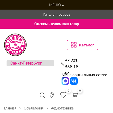
МЕНЮ
Каталог товаров
Оценим и купим ваш товар
Каталог
+7 921
569-19-
84
Мы в социальных сетях:
0
0
Главная
Объявления
Аудиотехника