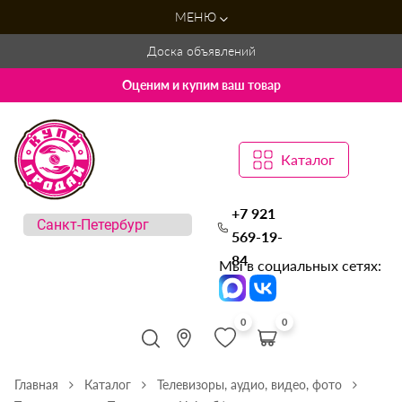
МЕНЮ
Доска объявлений
Оценим и купим ваш товар
Каталог
+7 921
569-19-
84
Мы в социальных сетях:
0
0
Главная
Каталог
Телевизоры, аудио, видео, фото