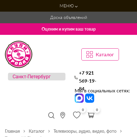
МЕНЮ
Доска объявлений
Оценим и купим ваш товар
Каталог
+7 921
569-19-
84
Мы в социальных сетях:
0
0
Главная
Каталог
Телевизоры, аудио, видео, фото