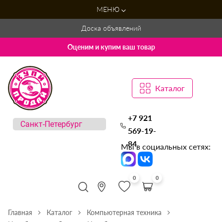
МЕНЮ
Доска объявлений
Оценим и купим ваш товар
Каталог
+7 921
569-19-
84
Мы в социальных сетях:
0
0
Главная
Каталог
Компьютерная техника