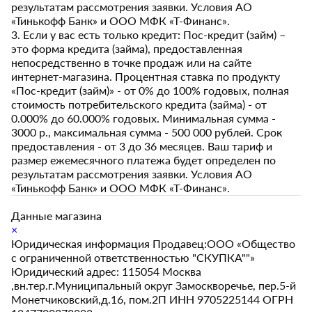
результатам рассмотрения заявки. Условия АО
«Тинькофф Банк» и ООО МФК «Т-Финанс».
3. Если у вас есть только кредит: Пос-кредит (займ) –
это форма кредита (займа), предоставленная
непосредственно в точке продаж или на сайте
интернет-магазина. Процентная ставка по продукту
«Пос-кредит (займ)» - от 0% до 100% годовых, полная
стоимость потребительского кредита (займа) - от
0.000% до 60.000% годовых. Минимальная сумма -
3000 р., максимальная сумма - 500 000 рублей. Срок
предоставления - от 3 до 36 месяцев. Ваш тариф и
размер ежемесячного платежа будет определен по
результатам рассмотрения заявки. Условия АО
«Тинькофф Банк» и ООО МФК «Т-Финанс».
Данные магазина
×
Юридическая информация Продавец:ООО «Общество
с ограниченной ответственностью "СКУПКА""»
Юридический адрес: 115054 Москва
,вн.тер.г.Муниципальный округ Замоскворечье, пер.5-й
Монетчиковский,д.16, пом.2П ИНН 9705225144 ОГРН