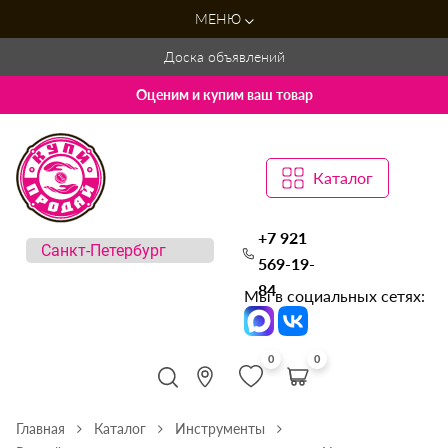
МЕНЮ
Доска объявлений
Оценим и купим ваш товар
Каталог
+7 921
569-19-
84
Мы в социальных сетях:
0
0
Главная
Каталог
Инструменты