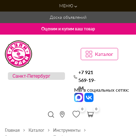
МЕНЮ
Доска объявлений
Оценим и купим ваш товар
Каталог
+7 921
569-19-
84
Мы в социальных сетях:
0
0
Главная
Каталог
Инструменты