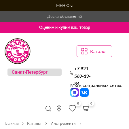
МЕНЮ
Доска объявлений
Оценим и купим ваш товар
Каталог
+7 921
569-19-
84
Мы в социальных сетях:
0
0
Главная
Каталог
Инструменты