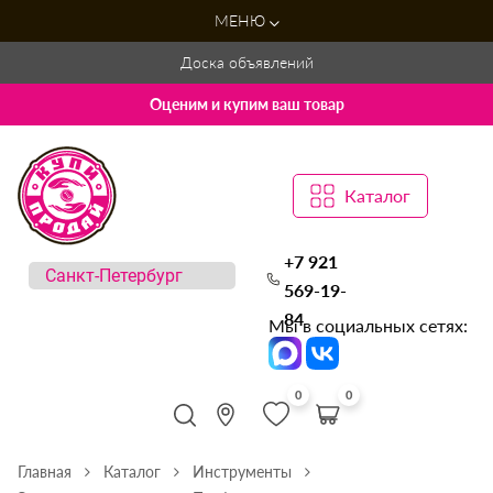
МЕНЮ
Доска объявлений
Оценим и купим ваш товар
Каталог
+7 921
569-19-
84
Мы в социальных сетях:
0
0
Главная
Каталог
Инструменты