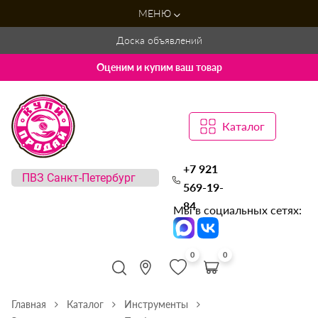
МЕНЮ
Доска объявлений
Оценим и купим ваш товар
Каталог
+7 921
569-19-
84
Мы в социальных сетях:
0
0
Главная
Каталог
Инструменты